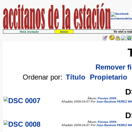
Yo viví o tr
Hola invitado
Inicio
Remover fi
Ordenar por:
Título
Propietario
D
Álbum:
Fiestas 2009
.
Añadido 2009-24-07 Por
Juan Bautista PEREZ M
D
Álbum:
Fiestas 2009
.
Añadido 2009-24-07 Por
Juan Bautista PEREZ M