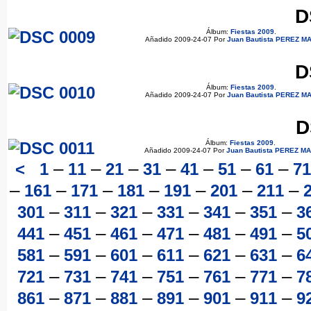
D
Álbum:
Fiestas 2009
.
Añadido 2009-24-07 Por
Juan Bautista PEREZ M
D
Álbum:
Fiestas 2009
.
Añadido 2009-24-07 Por
Juan Bautista PEREZ M
D
Álbum:
Fiestas 2009
.
Añadido 2009-24-07 Por
Juan Bautista PEREZ M
–
–
–
–
–
–
–
<
1
11
21
31
41
51
61
71
–
–
–
–
–
–
–
161
171
181
191
201
211
–
–
–
–
–
–
301
311
321
331
341
351
3
–
–
–
–
–
–
441
451
461
471
481
491
5
–
–
–
–
–
–
581
591
601
611
621
631
6
–
–
–
–
–
–
721
731
741
751
761
771
7
–
–
–
–
–
–
861
871
881
891
901
911
9