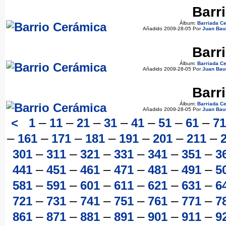
Barr
Álbum:
Barriada C
Añadido 2009-28-05 Por
Juan Bau
Barr
Álbum:
Barriada C
Añadido 2009-28-05 Por
Juan Bau
Barr
Álbum:
Barriada C
Añadido 2009-28-05 Por
Juan Bau
–
–
–
–
–
–
–
<
1
11
21
31
41
51
61
71
–
–
–
–
–
–
–
161
171
181
191
201
211
–
–
–
–
–
–
301
311
321
331
341
351
3
–
–
–
–
–
–
441
451
461
471
481
491
5
–
–
–
–
–
–
581
591
601
611
621
631
6
–
–
–
–
–
–
721
731
741
751
761
771
7
–
–
–
–
–
–
861
871
881
891
901
911
9