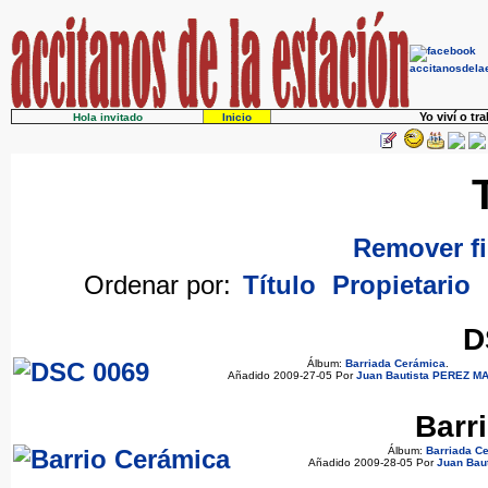
Yo viví o tr
Hola invitado
Inicio
Remover fi
Ordenar por:
Título
Propietario
D
Álbum:
Barriada Cerámica
.
Añadido 2009-27-05 Por
Juan Bautista PEREZ M
Barr
Álbum:
Barriada C
Añadido 2009-28-05 Por
Juan Bau