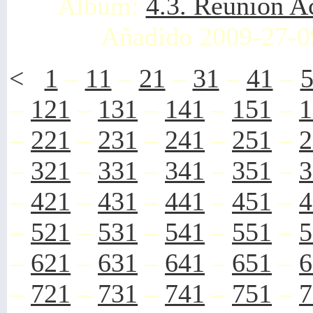
Álbum:
4.3. Reunión A
Añadido 2009-27-0
<
1
–
11
–
21
–
31
–
41
–
–
121
–
131
–
141
–
151
–
1
–
221
–
231
–
241
–
251
–
2
–
321
–
331
–
341
–
351
–
3
–
421
–
431
–
441
–
451
–
4
–
521
–
531
–
541
–
551
–
5
–
621
–
631
–
641
–
651
–
6
–
721
–
731
–
741
–
751
–
7