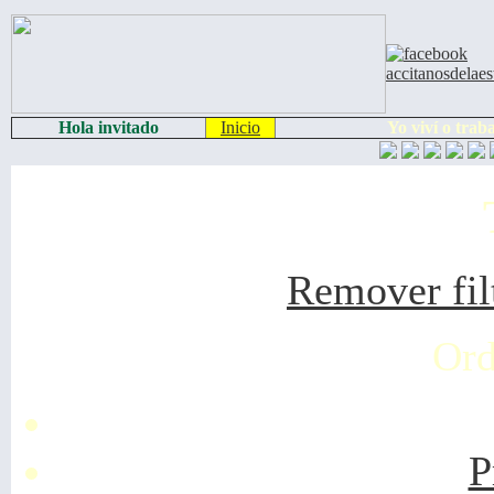
Hola invitado
Inicio
Yo viví o trab
Remover fil
Ord
P