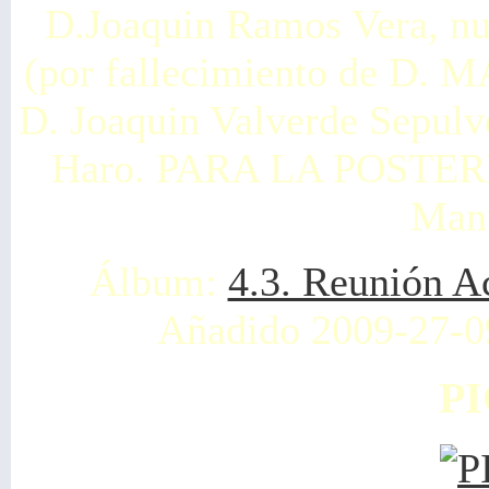
D.Joaquin Ramos Vera, nu
(por fallecimiento de 
D. Joaquin Valverde Sepul
Haro. PARA LA POSTERID
Manu
Álbum:
4.3. Reunión A
Añadido 2009-27-0
PI