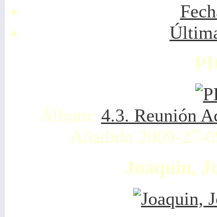
Fech
Últim
PI
Álbum:
4.3. Reunión A
Añadido 2009-27-0
Joaquin, J