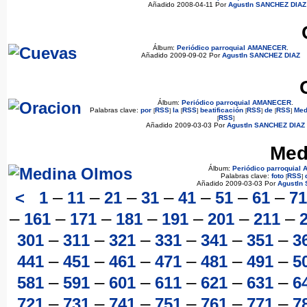
Añadido 2008-04-11 Por
AgustIn SANCHEZ DIAZ
Álbum:
Periódico parroquial AMANECER
.
Añadido 2009-09-02 Por
AgustIn SANCHEZ DIAZ
Álbum:
Periódico parroquial AMANECER
.
Palabras clave:
por
RSS
la
RSS
beatificación
RSS
de
RSS
Med
[
]
[
]
[
]
[
]
RSS
[
]
Añadido 2009-03-03 Por
AgustIn SANCHEZ DIAZ
Med
Álbum:
Periódico parroquia
Palabras clave:
foto
RSS
[
]
Añadido 2009-03-03 Por
AgustIn
–
–
–
–
–
–
–
<
1
11
21
31
41
51
61
71
–
–
–
–
–
–
–
161
171
181
191
201
211
–
–
–
–
–
–
301
311
321
331
341
351
3
–
–
–
–
–
–
441
451
461
471
481
491
5
–
–
–
–
–
–
581
591
601
611
621
631
6
–
–
–
–
–
–
721
731
741
751
761
771
7