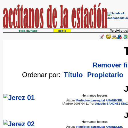
Yo viví o tr
Hola invitado
Inicio
Remover fi
Ordenar por:
Título
Propietario
J
Hermanos fosores
Álbum:
Periódico parroquial AMANECER
.
Añadido 2008-04-11 Por
AgustIn SANCHEZ DIAZ
J
Hermanos fosores
Álbum:
Periódico parroquial AMANECER
.