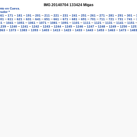
IMG 20140704 133424 Migas
ento en Cueva
.
rador *
–
–
–
–
–
–
–
–
–
–
–
–
–
–
–
161
171
181
191
201
211
221
231
241
251
261
271
281
291
301
–
–
–
–
–
–
–
–
–
–
–
–
–
–
–
601
611
621
631
641
651
661
671
681
691
701
711
721
731
741
–
–
–
–
–
–
–
–
–
–
–
–
31
1041
1051
1061
1071
1081
1091
1101
1111
1121
1131
1141
1151
–
–
–
–
–
–
–
–
–
–
–
–
1239
1240
1241
1242
1243
1244
1245
1246
1247
1248
1249
1250
125
–
–
–
–
–
–
–
–
–
–
–
–
363
1373
1383
1393
1403
1413
1423
1433
1443
1453
1463
1473
148