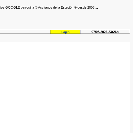
ios GOOGLE patrocina © Accitanos de la Estación ® desde 2008 ...
07/08/2026 23:26h
Login