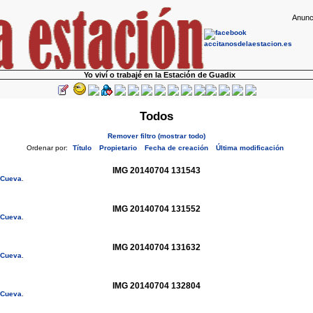
Anunc
Yo viví o trabajé en la Estación de Guadix
Todos
Remover filtro (mostrar todo)
Ordenar por:
Título
Propietario
Fecha de creación
Última modificación
IMG 20140704 131543
n Cueva
.
IMG 20140704 131552
n Cueva
.
IMG 20140704 131632
n Cueva
.
IMG 20140704 132804
n Cueva
.