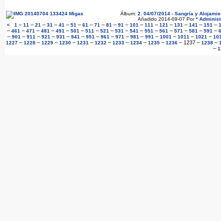
Álbum:
2. 04/07/2014 - Sangría y Alojami
Añadido 2014-09-07 Por
* Administ
–
–
–
–
–
–
–
–
–
–
–
–
–
–
–
–
<
1
11
21
31
41
51
61
71
81
91
101
111
121
131
141
151
–
–
–
–
–
–
–
–
–
–
–
–
–
–
–
461
471
481
491
501
511
521
531
541
551
561
571
581
591
–
–
–
–
–
–
–
–
–
–
–
–
–
–
901
911
921
931
941
951
961
971
981
991
1001
1011
1021
10
–
–
–
–
–
–
–
–
–
–
1237
–
–
1227
1228
1229
1230
1231
1232
1233
1234
1235
1236
1238
–
1