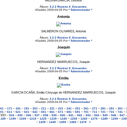
MEDINA GARCIA, Dionisio
Álbum:
3.2.2 Rostros II_Encuentro
.
Añadido 2009-04-05 Por
* Administrador *
Antonia
SALMERON OLIVARES, Antonia
Álbum:
3.2.2 Rostros II_Encuentro
.
Añadido 2009-04-05 Por
* Administrador *
Joaquin
HERNANDEZ MARRUECOS, Joaquin
Álbum:
3.2.2 Rostros II_Encuentro
.
Añadido 2009-04-05 Por
* Administrador *
Emilia
GARCIA OCAÑA, Emilia Cónyuge de HERNANDEZ MARRUECOS, Joaquin
Álbum:
3.2.2 Rostros II_Encuentro
.
Añadido 2009-04-05 Por
* Administrador *
–
–
–
–
–
–
–
–
–
–
–
–
–
–
–
161
171
181
191
201
211
221
231
241
251
261
271
281
291
301
–
–
–
–
–
–
–
–
–
–
–
–
–
–
–
601
611
621
631
641
651
661
671
681
691
701
711
721
731
741
–
933
–
–
–
–
–
–
–
–
–
–
–
–
–
–
934
935
936
937
938
939
940
941
942
943
944
945
946
947
–
–
–
–
–
–
–
–
–
–
–
–
1189
1199
1209
1219
1229
1239
1249
1259
1269
1279
1289
1299
130
–
–
–
–
–
1439
1449
1459
1469
1479
>