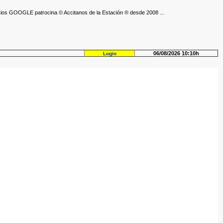
ios GOOGLE patrocina © Accitanos de la Estación ® desde 2008 ...
06/08/2026 10:10h
Login