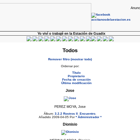
Anunc
Yo viví o trabajé en la Estación de Guadix
Todos
Remover filtro (mostrar todo)
Ordenar por:
Título
Propietario
Fecha de creación
Última modificación
Jose
PEREZ MOYA, Jose
Álbum:
3.2.2 Rostros II_Encuentro
.
Añadido 2009-04-05 Por
* Administrador *
Dionisio