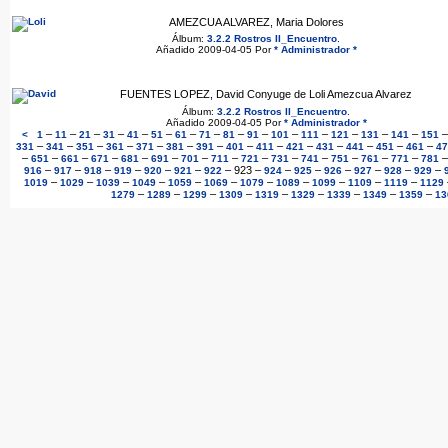
AMEZCUA ALVAREZ, Maria Dolores
Álbum:
3.2.2 Rostros II_Encuentro
.
Añadido 2009-04-05 Por
* Administrador *
FUENTES LOPEZ, David Conyuge de Loli Amezcua Alvarez
Álbum:
3.2.2 Rostros II_Encuentro
.
Añadido 2009-04-05 Por
* Administrador *
–
–
–
–
–
–
–
–
–
–
–
–
–
–
–
<
1
11
21
31
41
51
61
71
81
91
101
111
121
131
141
151
–
–
–
–
–
–
–
–
–
–
–
–
–
–
331
341
351
361
371
381
391
401
411
421
431
441
451
461
47
–
–
–
–
–
–
–
–
–
–
–
–
–
–
651
661
671
681
691
701
711
721
731
741
751
761
771
781
–
–
–
–
–
–
–
923
–
–
–
–
–
–
–
916
917
918
919
920
921
922
924
925
926
927
928
929
–
–
–
–
–
–
–
–
–
–
–
1019
1029
1039
1049
1059
1069
1079
1089
1099
1109
1119
1129
–
–
–
–
–
–
–
–
–
1279
1289
1299
1309
1319
1329
1339
1349
1359
13