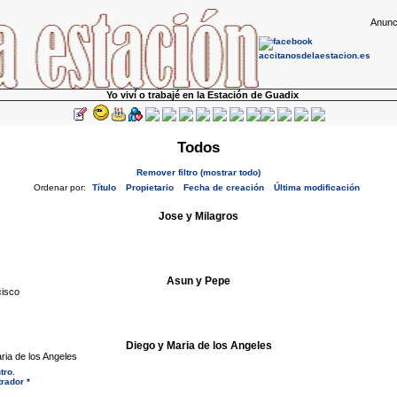
Anunc
Yo viví o trabajé en la Estación de Guadix
Todos
Remover filtro (mostrar todo)
Ordenar por:
Título
Propietario
Fecha de creación
Última modificación
Jose y Milagros
Asun y Pepe
isco
Diego y Maria de los Angeles
a de los Angeles
tro
.
rador *