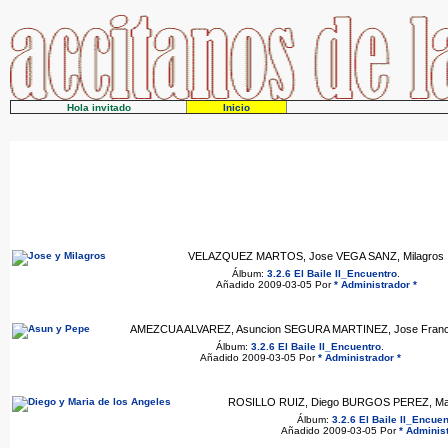
Hola invitado
Inicio
VELAZQUEZ MARTOS, Jose VEGA SANZ, Milagros
Álbum:
3.2.6 El Baile II_Encuentro
.
Añadido 2009-03-05 Por
* Administrador *
AMEZCUA ALVAREZ, Asuncion SEGURA MARTINEZ, Jose Franc
Álbum:
3.2.6 El Baile II_Encuentro
.
Añadido 2009-03-05 Por
* Administrador *
ROSILLO RUIZ, Diego BURGOS PEREZ, Mari
Álbum:
3.2.6 El Baile II_Encuen
Añadido 2009-03-05 Por
* Administ