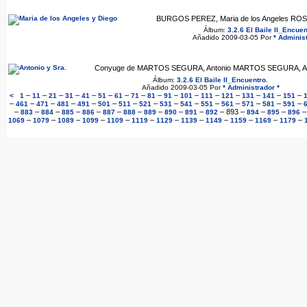
BURGOS PEREZ, Maria de los Angeles ROS
Álbum:
3.2.6 El Baile II_Encuen
Añadido 2009-03-05 Por
* Administ
Conyuge de MARTOS SEGURA, Antonio MARTOS SEGURA, An
Álbum:
3.2.6 El Baile II_Encuentro
.
Añadido 2009-03-05 Por
* Administrador *
–
–
–
–
–
–
–
–
–
–
–
–
–
–
–
–
<
1
11
21
31
41
51
61
71
81
91
101
111
121
131
141
151
–
–
–
–
–
–
–
–
–
–
–
–
–
–
–
461
471
481
491
501
511
521
531
541
551
561
571
581
591
–
–
–
–
–
–
–
–
–
–
–
893
–
–
–
883
884
885
886
887
888
889
890
891
892
894
895
896
–
–
–
–
–
–
–
–
–
–
–
–
1069
1079
1089
1099
1109
1119
1129
1139
1149
1159
1169
1179