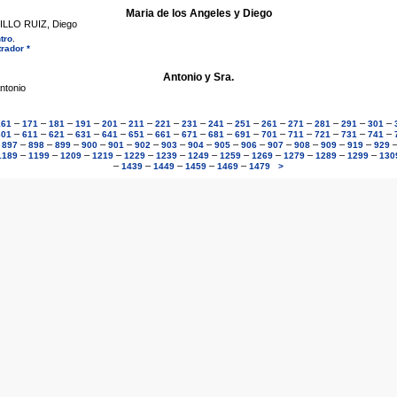
Maria de los Angeles y Diego
ILLO RUIZ, Diego
tro
.
rador *
Antonio y Sra.
tonio
–
–
–
–
–
–
–
–
–
–
–
–
–
–
–
161
171
181
191
201
211
221
231
241
251
261
271
281
291
301
–
–
–
–
–
–
–
–
–
–
–
–
–
–
–
601
611
621
631
641
651
661
671
681
691
701
711
721
731
741
–
–
–
–
–
–
–
–
–
–
–
–
–
–
–
897
898
899
900
901
902
903
904
905
906
907
908
909
919
929
–
–
–
–
–
–
–
–
–
–
–
–
1189
1199
1209
1219
1229
1239
1249
1259
1269
1279
1289
1299
130
–
–
–
–
–
1439
1449
1459
1469
1479
>