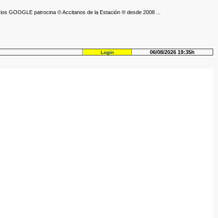
ios GOOGLE patrocina © Accitanos de la Estación ® desde 2008 ...
06/08/2026 19:35h
Login