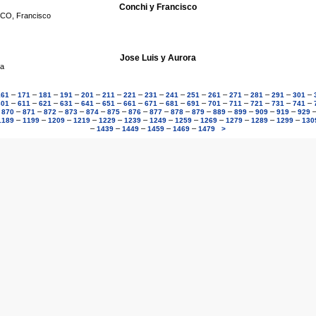
Conchi y Francisco
CO, Francisco
Jose Luis y Aurora
ra
–
–
–
–
–
–
–
–
–
–
–
–
–
–
–
161
171
181
191
201
211
221
231
241
251
261
271
281
291
301
–
–
–
–
–
–
–
–
–
–
–
–
–
–
–
601
611
621
631
641
651
661
671
681
691
701
711
721
731
741
–
–
–
–
–
–
–
–
–
–
–
–
–
–
–
870
871
872
873
874
875
876
877
878
879
889
899
909
919
929
–
–
–
–
–
–
–
–
–
–
–
–
1189
1199
1209
1219
1229
1239
1249
1259
1269
1279
1289
1299
130
–
–
–
–
–
1439
1449
1459
1469
1479
>