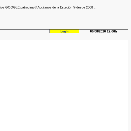
ios GOOGLE patrocina © Accitanos de la Estación ® desde 2008 ...
06/08/2026 12:06h
Login