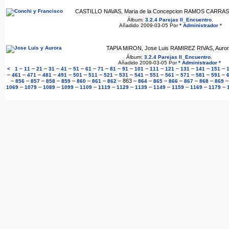
CASTILLO NAVAS, Maria de la Concepcion RAMOS CARRAS
Álbum:
3.2.4 Parejas II_Encuentro
.
Añadido 2009-03-05 Por
* Administrador *
TAPIA MIRON, Jose Luis RAMIREZ RIVAS, Auro
Álbum:
3.2.4 Parejas II_Encuentro
.
Añadido 2009-03-05 Por
* Administrador *
–
–
–
–
–
–
–
–
–
–
–
–
–
–
–
–
<
1
11
21
31
41
51
61
71
81
91
101
111
121
131
141
151
–
–
–
–
–
–
–
–
–
–
–
–
–
–
–
461
471
481
491
501
511
521
531
541
551
561
571
581
591
–
–
–
–
–
–
–
–
863
–
–
–
–
–
–
856
857
858
859
860
861
862
864
865
866
867
868
869
–
–
–
–
–
–
–
–
–
–
–
–
1069
1079
1089
1099
1109
1119
1129
1139
1149
1159
1169
1179