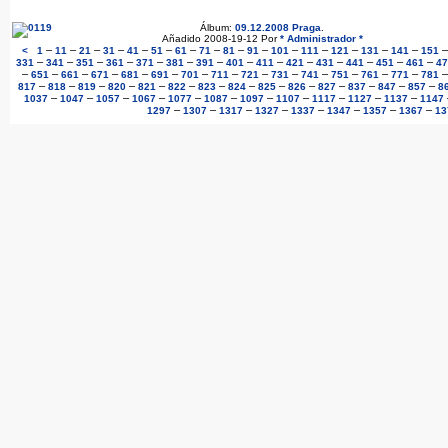
Álbum:
09.12.2008 Praga
.
Añadido 2008-19-12 Por
* Administrador *
–
–
–
–
–
–
–
–
–
–
–
–
–
–
–
<
1
11
21
31
41
51
61
71
81
91
101
111
121
131
141
151
–
–
–
–
–
–
–
–
–
–
–
–
–
–
331
341
351
361
371
381
391
401
411
421
431
441
451
461
47
–
–
–
–
–
–
–
–
–
–
–
–
–
–
651
661
671
681
691
701
711
721
731
741
751
761
771
781
–
–
–
–
–
–
–
–
–
–
–
–
–
–
817
818
819
820
821
822
823
824
825
826
827
837
847
857
8
–
–
–
–
–
–
–
–
–
–
–
1037
1047
1057
1067
1077
1087
1097
1107
1117
1127
1137
1147
–
–
–
–
–
–
–
–
1297
1307
1317
1327
1337
1347
1357
1367
13