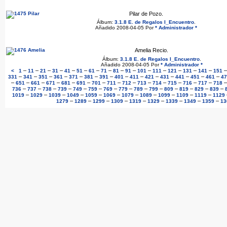
Pilar de Pozo.
Álbum:
3.1.8 E. de Regalos I_Encuentro
.
Añadido 2008-04-05 Por
* Administrador *
Amelia Recio.
Álbum:
3.1.8 E. de Regalos I_Encuentro
.
Añadido 2008-04-05 Por
* Administrador *
–
–
–
–
–
–
–
–
–
–
–
–
–
–
–
<
1
11
21
31
41
51
61
71
81
91
101
111
121
131
141
151
–
–
–
–
–
–
–
–
–
–
–
–
–
–
331
341
351
361
371
381
391
401
411
421
431
441
451
461
47
–
–
–
–
–
–
–
–
–
–
–
–
–
–
651
661
671
681
691
701
711
712
713
714
715
716
717
718
–
–
–
–
–
–
–
–
–
–
–
–
–
–
736
737
738
739
749
759
769
779
789
799
809
819
829
839
–
–
–
–
–
–
–
–
–
–
–
1019
1029
1039
1049
1059
1069
1079
1089
1099
1109
1119
1129
–
–
–
–
–
–
–
–
–
1279
1289
1299
1309
1319
1329
1339
1349
1359
13