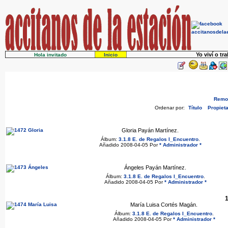
Yo viví o tr
Hola invitado
Inicio
Remov
Ordenar por:
Título
Propieta
Gloria Payán Martínez.
Álbum:
3.1.8 E. de Regalos I_Encuentro
.
Añadido 2008-04-05 Por
* Administrador *
Ángeles Payán Martínez.
Álbum:
3.1.8 E. de Regalos I_Encuentro
.
Añadido 2008-04-05 Por
* Administrador *
1
María Luisa Cortés Magán.
Álbum:
3.1.8 E. de Regalos I_Encuentro
.
Añadido 2008-04-05 Por
* Administrador *