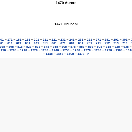
1470 Aurora
1471 Chunchi
–
–
–
–
–
–
–
–
–
–
–
–
–
–
–
161
171
181
191
201
211
221
231
241
251
261
271
281
291
301
–
–
–
–
–
–
–
–
–
–
–
–
–
–
–
601
611
621
631
641
651
661
671
681
691
701
711
712
713
714
–
–
–
–
–
–
–
–
–
–
–
–
–
–
798
808
818
828
838
848
858
868
878
888
898
908
918
928
938
–
–
–
–
–
–
–
–
–
–
–
–
1198
1208
1218
1228
1238
1248
1258
1268
1278
1288
1298
1308
131
–
–
–
–
1448
1458
1468
1478
>