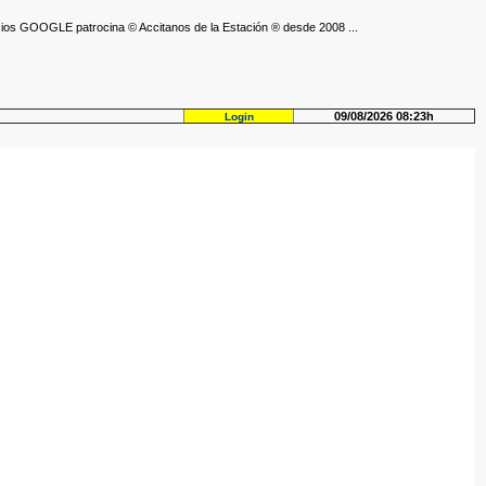
ios GOOGLE patrocina © Accitanos de la Estación ® desde 2008 ...
09/08/2026 08:23h
Login