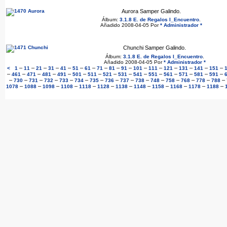
Aurora Samper Galindo.
Álbum:
3.1.8 E. de Regalos I_Encuentro
.
Añadido 2008-04-05 Por
* Administrador *
Chunchi Samper Galindo.
Álbum:
3.1.8 E. de Regalos I_Encuentro
.
Añadido 2008-04-05 Por
* Administrador *
–
–
–
–
–
–
–
–
–
–
–
–
–
–
–
–
<
1
11
21
31
41
51
61
71
81
91
101
111
121
131
141
151
–
–
–
–
–
–
–
–
–
–
–
–
–
–
–
461
471
481
491
501
511
521
531
541
551
561
571
581
591
–
–
–
–
–
–
–
–
–
–
–
–
–
–
–
730
731
732
733
734
735
736
737
738
748
758
768
778
788
–
–
–
–
–
–
–
–
–
–
–
–
1078
1088
1098
1108
1118
1128
1138
1148
1158
1168
1178
1188