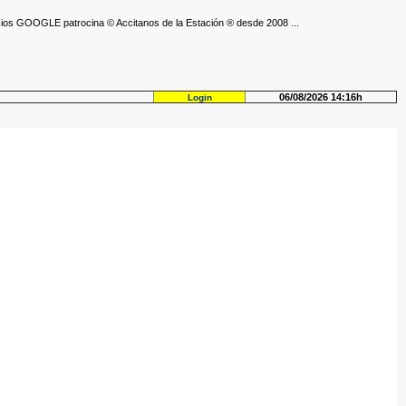
ios GOOGLE patrocina © Accitanos de la Estación ® desde 2008 ...
06/08/2026 14:16h
Login