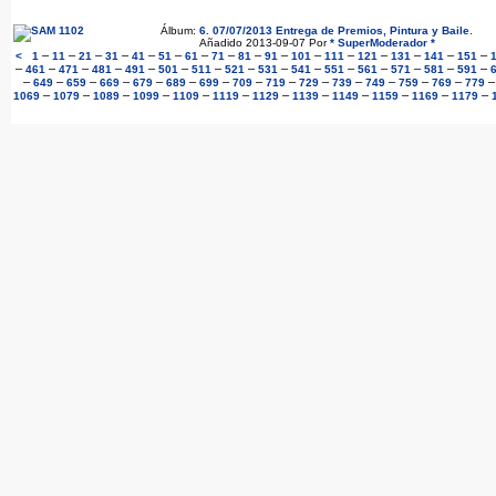
Álbum:
6. 07/07/2013 Entrega de Premios, Pintura y Baile
.
Añadido 2013-09-07 Por
* SuperModerador *
–
–
–
–
–
–
–
–
–
–
–
–
–
–
–
–
<
1
11
21
31
41
51
61
71
81
91
101
111
121
131
141
151
–
–
–
–
–
–
–
–
–
–
–
–
–
–
–
461
471
481
491
501
511
521
531
541
551
561
571
581
591
–
–
–
–
–
–
–
–
–
–
–
–
–
–
649
659
669
679
689
699
709
719
729
739
749
759
769
779
–
–
–
–
–
–
–
–
–
–
–
–
1069
1079
1089
1099
1109
1119
1129
1139
1149
1159
1169
1179