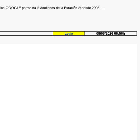
ios GOOGLE patrocina © Accitanos de la Estación ® desde 2008 ...
08/08/2026 06:56h
Login