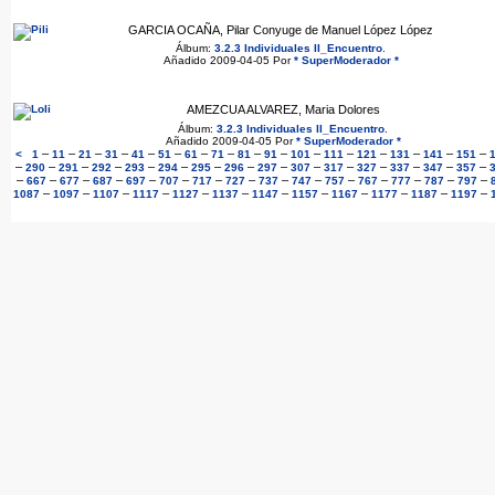
GARCIA OCAÑA, Pilar Conyuge de Manuel López López
Álbum:
3.2.3 Individuales II_Encuentro
.
Añadido 2009-04-05 Por
* SuperModerador *
AMEZCUA ALVAREZ, Maria Dolores
Álbum:
3.2.3 Individuales II_Encuentro
.
Añadido 2009-04-05 Por
* SuperModerador *
–
–
–
–
–
–
–
–
–
–
–
–
–
–
–
–
<
1
11
21
31
41
51
61
71
81
91
101
111
121
131
141
151
–
–
–
–
–
–
–
–
–
–
–
–
–
–
–
290
291
292
293
294
295
296
297
307
317
327
337
347
357
–
–
–
–
–
–
–
–
–
–
–
–
–
–
–
667
677
687
697
707
717
727
737
747
757
767
777
787
797
–
–
–
–
–
–
–
–
–
–
–
–
1087
1097
1107
1117
1127
1137
1147
1157
1167
1177
1187
1197