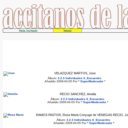
Hola invitado
Inicio
VELAZQUEZ MARTOS, Jose
Álbum:
3.2.3 Individuales II_Encuentro
.
Añadido 2009-04-05 Por
* SuperModerador *
RECIO SANCHEZ, Amelia
Álbum:
3.2.3 Individuales II_Encuentro
.
Añadido 2009-04-05 Por
* SuperModerador *
RAMOS PASTOR, Rosa Maria Conyuge de VENEGAS RECIO, Jo
Álbum:
3.2.3 Individuales II_Encuentro
.
Añadido 2009-04-05 Por
* SuperModerador *