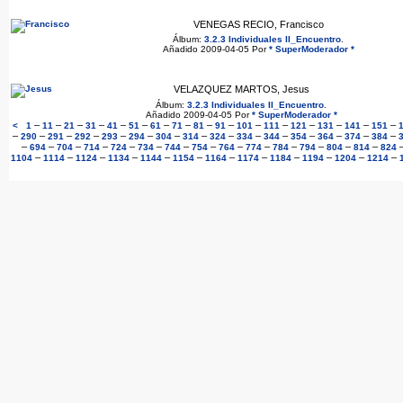
VENEGAS RECIO, Francisco
Álbum:
3.2.3 Individuales II_Encuentro
.
Añadido 2009-04-05 Por
* SuperModerador *
VELAZQUEZ MARTOS, Jesus
Álbum:
3.2.3 Individuales II_Encuentro
.
Añadido 2009-04-05 Por
* SuperModerador *
–
–
–
–
–
–
–
–
–
–
–
–
–
–
–
–
<
1
11
21
31
41
51
61
71
81
91
101
111
121
131
141
151
–
–
–
–
–
–
–
–
–
–
–
–
–
–
–
290
291
292
293
294
304
314
324
334
344
354
364
374
384
–
–
–
–
–
–
–
–
–
–
–
–
–
–
694
704
714
724
734
744
754
764
774
784
794
804
814
824
–
–
–
–
–
–
–
–
–
–
–
–
1104
1114
1124
1134
1144
1154
1164
1174
1184
1194
1204
1214