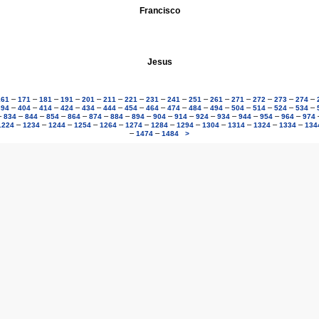
Francisco
Jesus
–
–
–
–
–
–
–
–
–
–
–
–
–
–
–
161
171
181
191
201
211
221
231
241
251
261
271
272
273
274
–
–
–
–
–
–
–
–
–
–
–
–
–
–
–
394
404
414
424
434
444
454
464
474
484
494
504
514
524
534
–
–
–
–
–
–
–
–
–
–
–
–
–
–
–
834
844
854
864
874
884
894
904
914
924
934
944
954
964
974
–
–
–
–
–
–
–
–
–
–
–
–
1224
1234
1244
1254
1264
1274
1284
1294
1304
1314
1324
1334
134
–
–
1474
1484
>