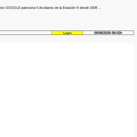
ios GOOGLE patrocina © Accitanos de la Estación ® desde 2008 ...
06/08/2026 08:02h
Login