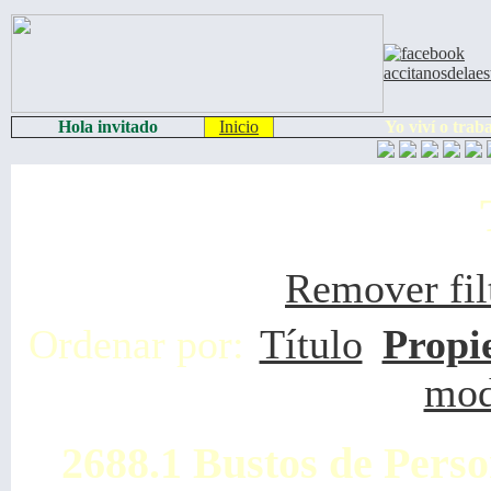
Hola invitado
Inicio
Yo viví o trab
Remover fil
Ordenar por:
Título
Propi
mod
2688.1 Bustos de Pers