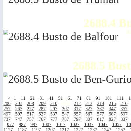
2688.4 Bu
Bu
2688.5 Bus
<
1
–
11
–
21
–
31
–
41
–
51
–
61
–
71
–
81
–
91
–
101
–
111
–
1
206
–
207
–
208
–
209
–
210
–
211
–
212
–
213
–
214
–
215
–
216
257
–
267
–
277
–
287
–
297
–
307
–
317
–
327
–
337
–
347
–
357
497
–
507
–
517
–
527
–
537
–
547
–
557
–
567
–
577
–
587
–
597
737
–
747
–
757
–
767
–
777
–
787
–
797
–
807
–
817
–
827
–
837
977
–
987
–
997
–
1007
–
1017
–
1027
–
1037
–
1047
–
1057
–
10
1177
–
1187
–
1197
–
1207
–
1217
–
1227
–
1237
–
1247
–
1257
–