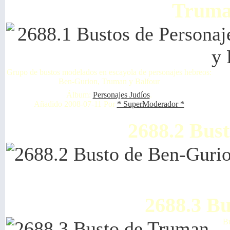
Truma
Grupo de bustos modelados en escayola de personajes hebreos:
Ben-Gurion, Truman y Balfour
Álbum:
Personajes Judíos
.
Añadido 2008-07-11 Por
* SuperModerador *
2688.2 Bus
2688.3 B
Bu