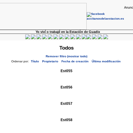
Anunc
Yo viví o trabajé en la Estación de Guadix
Todos
Remover filtro (mostrar todo)
Ordenar por:
Título
Propietario
Fecha de creación
Última modificación
Est055
Est056
Est057
Est058