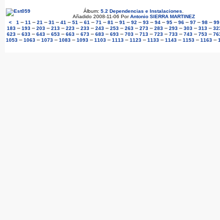
Álbum:
5.2 Dependencias e Instalaciones
.
Añadido 2008-11-06 Por
Antonio SIERRA MARTINEZ
–
–
–
–
–
–
–
–
–
–
–
–
–
–
–
–
–
<
1
11
21
31
41
51
61
71
81
91
92
93
94
95
96
97
98
99
–
–
–
–
–
–
–
–
–
–
–
–
–
–
183
193
203
213
223
233
243
253
263
273
283
293
303
313
32
–
–
–
–
–
–
–
–
–
–
–
–
–
–
623
633
643
653
663
673
683
693
703
713
723
733
743
753
76
–
–
–
–
–
–
–
–
–
–
–
–
1053
1063
1073
1083
1093
1103
1113
1123
1133
1143
1153
1163