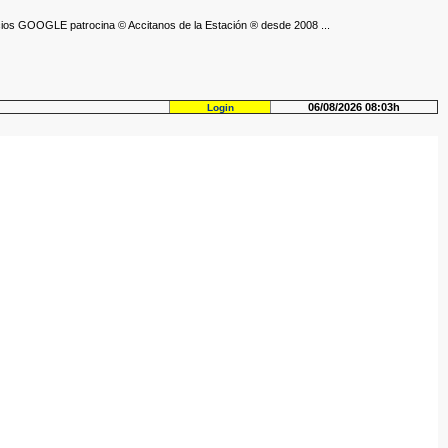
ios GOOGLE patrocina © Accitanos de la Estación ® desde 2008 ...
06/08/2026 08:03h
Login