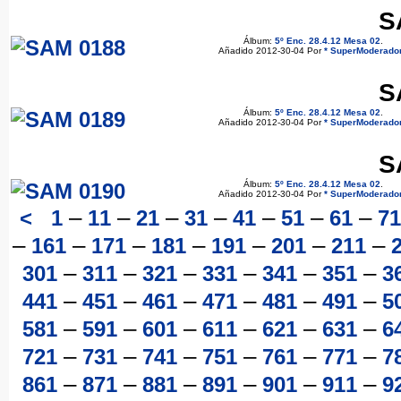
S
Álbum:
5º Enc. 28.4.12 Mesa 02
.
Añadido 2012-30-04 Por
* SuperModerador
S
Álbum:
5º Enc. 28.4.12 Mesa 02
.
Añadido 2012-30-04 Por
* SuperModerador
S
Álbum:
5º Enc. 28.4.12 Mesa 02
.
Añadido 2012-30-04 Por
* SuperModerador
–
–
–
–
–
–
–
<
1
11
21
31
41
51
61
71
–
–
–
–
–
–
–
161
171
181
191
201
211
–
–
–
–
–
–
301
311
321
331
341
351
3
–
–
–
–
–
–
441
451
461
471
481
491
5
–
–
–
–
–
–
581
591
601
611
621
631
6
–
–
–
–
–
–
721
731
741
751
761
771
7
–
–
–
–
–
–
861
871
881
891
901
911
9