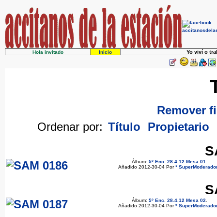
Yo viví o tr
Hola invitado
Inicio
Remover fi
Ordenar por:
Título
Propietario
S
Álbum:
5º Enc. 28.4.12 Mesa 01
.
Añadido 2012-30-04 Por
* SuperModerador
S
Álbum:
5º Enc. 28.4.12 Mesa 02
.
Añadido 2012-30-04 Por
* SuperModerador