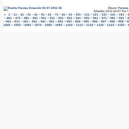
Álbum:
Fiestas
Añadido 2011-04-07 Por
*
–
–
–
–
–
–
–
–
–
–
–
–
–
–
–
–
<
1
11
21
31
41
51
61
71
81
91
101
111
121
131
141
151
–
–
–
–
–
–
–
–
–
–
–
–
–
–
–
461
471
481
491
501
511
521
531
541
551
561
571
581
591
–
–
–
–
–
–
–
–
–
–
–
–
–
–
–
901
911
921
931
941
951
952
953
954
955
956
957
958
959
9
–
–
–
–
–
–
–
–
–
–
–
–
1043
1053
1063
1073
1083
1093
1103
1113
1123
1133
1143
1153