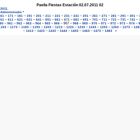
Paella Fiestas Estación 02.07.2011 02
 2011
.
 Administrador *
–
–
–
–
–
–
–
–
–
–
–
–
–
–
–
161
171
181
191
201
211
221
231
241
251
261
271
281
291
301
–
–
–
–
–
–
–
–
–
–
–
–
–
–
–
601
611
621
631
641
651
661
671
681
691
701
711
721
731
741
–
–
–
–
–
–
–
967
–
–
–
–
–
–
–
–
60
961
962
963
964
965
966
968
969
970
971
972
973
974
–
–
–
–
–
–
–
–
–
–
–
–
1163
1173
1183
1193
1203
1213
1223
1233
1243
1253
1263
1273
128
–
–
–
–
–
–
–
–
1413
1423
1433
1443
1453
1463
1473
1483
>