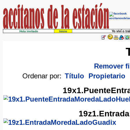
Yo viví o tr
Hola invitado
Inicio
Remover fi
Ordenar por:
Título
Propietario
19x1.PuenteEnt
19z1.Entrad