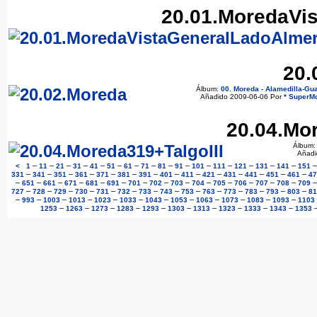
20.01.MoredaVi
20.
Álbum:
00. Moreda - Alamedilla-Gu
Añadido 2009-06-06 Por
* SuperMo
20.04.Mor
Álbum
Añadi
–
–
–
–
–
–
–
–
–
–
–
–
–
–
–
<
1
11
21
31
41
51
61
71
81
91
101
111
121
131
141
151
–
–
–
–
–
–
–
–
–
–
–
–
–
–
331
341
351
361
371
381
391
401
411
421
431
441
451
461
47
–
–
–
–
–
–
–
–
–
–
–
–
–
–
651
661
671
681
691
701
702
703
704
705
706
707
708
709
–
–
–
–
–
–
–
–
–
–
–
–
–
–
727
728
729
730
731
732
733
743
753
763
773
783
793
803
81
–
–
–
–
–
–
–
–
–
–
–
–
993
1003
1013
1023
1033
1043
1053
1063
1073
1083
1093
1103
–
–
–
–
–
–
–
–
–
–
1253
1263
1273
1283
1293
1303
1313
1323
1333
1343
1353