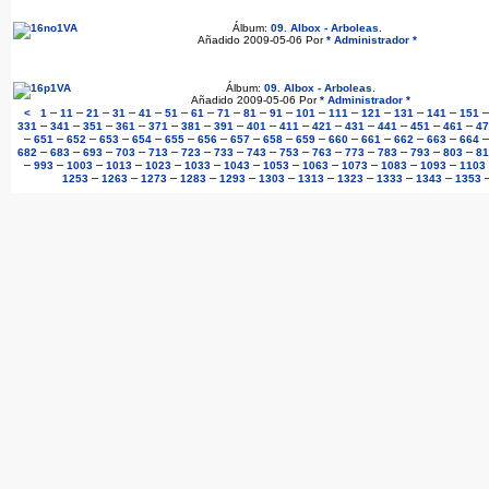
Álbum:
09. Albox - Arboleas
.
Añadido 2009-05-06 Por
* Administrador *
Álbum:
09. Albox - Arboleas
.
Añadido 2009-05-06 Por
* Administrador *
–
–
–
–
–
–
–
–
–
–
–
–
–
–
–
<
1
11
21
31
41
51
61
71
81
91
101
111
121
131
141
151
–
–
–
–
–
–
–
–
–
–
–
–
–
–
331
341
351
361
371
381
391
401
411
421
431
441
451
461
47
–
–
–
–
–
–
–
–
–
–
–
–
–
–
651
652
653
654
655
656
657
658
659
660
661
662
663
664
–
–
–
–
–
–
–
–
–
–
–
–
–
–
682
683
693
703
713
723
733
743
753
763
773
783
793
803
81
–
–
–
–
–
–
–
–
–
–
–
–
993
1003
1013
1023
1033
1043
1053
1063
1073
1083
1093
1103
–
–
–
–
–
–
–
–
–
–
1253
1263
1273
1283
1293
1303
1313
1323
1333
1343
1353