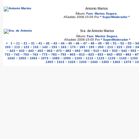
Antonio Martos
Álbum:
Fam. Martos Segura
.
Añadido 2008-15-05 Por
* SuperModerador *
Sra. de Antonio Martos
Álbum:
Fam. Martos Segura
.
Añadido 2008-15-05 Por
* SuperModerador *
–
–
–
–
–
–
–
–
–
–
–
–
–
–
–
–
–
<
1
11
21
31
41
42
43
44
45
46
47
48
49
50
51
52
53
54
–
–
–
–
–
–
–
–
–
–
–
–
–
–
103
113
123
133
143
153
163
173
183
193
203
213
223
233
24
–
–
–
–
–
–
–
–
–
–
–
–
–
–
423
433
443
453
463
473
483
493
503
513
523
533
543
553
–
–
–
–
–
–
–
–
–
–
–
–
–
–
733
743
753
763
773
783
793
803
813
823
833
843
853
863
87
–
–
–
–
–
–
–
–
–
–
–
1043
1053
1063
1073
1083
1093
1103
1113
1123
1133
1143
1153
–
–
–
–
–
–
–
–
1303
1313
1323
1333
1343
1353
1363
1373
13