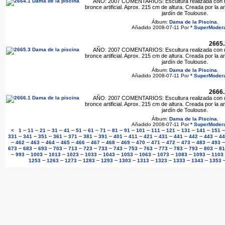
AÑO: 2007 COMENTARIOS: Escultura realizada con mat
bronce artificial. Aprox. 215 cm de altura. Creada por la 
jardín de Toulouse.
Álbum:
Dama de la Piscina
.
Añadido 2008-07-11 Por
* SuperModera
2665.
AÑO: 2007 COMENTARIOS: Escultura realizada con mat
bronce artificial. Aprox. 215 cm de altura. Creada por la 
jardín de Toulouse.
Álbum:
Dama de la Piscina
.
Añadido 2008-07-11 Por
* SuperModera
2666.
AÑO: 2007 COMENTARIOS: Escultura realizada con mat
bronce artificial. Aprox. 215 cm de altura. Creada por la 
jardín de Toulouse.
Álbum:
Dama de la Piscina
.
Añadido 2008-07-11 Por
* SuperModera
–
–
–
–
–
–
–
–
–
–
–
–
–
–
–
<
1
11
21
31
41
51
61
71
81
91
101
111
121
131
141
151
–
–
–
–
–
–
–
–
–
–
–
–
–
–
331
341
351
361
371
381
391
401
411
421
431
441
442
443
44
–
–
–
–
–
–
–
–
–
–
–
–
–
–
462
463
464
465
466
467
468
469
470
471
472
473
483
493
–
–
–
–
–
–
–
–
–
–
–
–
–
–
673
683
693
703
713
723
733
743
753
763
773
783
793
803
81
–
–
–
–
–
–
–
–
–
–
–
–
993
1003
1013
1023
1033
1043
1053
1063
1073
1083
1093
1103
–
–
–
–
–
–
–
–
–
–
1253
1263
1273
1283
1293
1303
1313
1323
1333
1343
1353