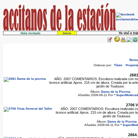
Yo viví o tr
Hola invitado
Inicio
Remov
Ordenar por:
Título
Propieta
2681
AÑO: 2007 COMENTARIOS: Escultura realizada con mate
bronce artificial. Aprox. 215 cm de altura. Creada por la ar
jardín de Toulouse.
Álbum:
Dama de la Piscina
.
Añadido 2008-06-11 Por
* SuperModerad
2706 V
AÑO: 2007 COMENTARIOS: Escultura realizada con 
bronce artificial. Aprox. 215 cm de altura. Creada por l
jardín de Toulouse.
Álbum:
Dama de la Piscina
.
Añadido 2008-06-11 Por
* SuperMod
2664.