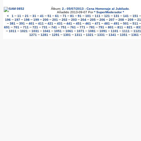
Álbum:
2.- 05/07/2013 - Cena Homenaje al Jubilado
.
Añadido 2013-09-07 Por
* SuperModerador *
–
–
–
–
–
–
–
–
–
–
–
–
–
–
–
<
1
11
21
31
41
51
61
71
81
91
101
111
121
131
141
151
–
–
–
–
–
–
–
–
–
–
–
–
–
–
196
197
198
199
200
201
202
203
204
205
206
207
208
209
21
–
–
–
–
–
–
–
–
–
–
–
–
–
–
381
391
401
411
421
431
441
451
461
471
481
491
501
511
–
–
–
–
–
–
–
–
–
–
–
–
–
–
691
701
711
721
731
741
751
761
771
781
791
801
811
821
83
–
–
–
–
–
–
–
–
–
–
–
–
1011
1021
1031
1041
1051
1061
1071
1081
1091
1101
1111
1121
–
–
–
–
–
–
–
–
–
1271
1281
1291
1301
1311
1321
1331
1341
1351
1361