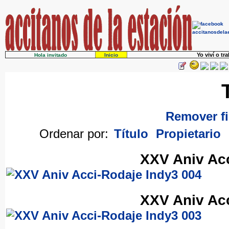
Yo viví o tr
Hola invitado
Inicio
Remover fi
Ordenar por:
Título
Propietario
XXV Aniv Acc
XXV Aniv Acc