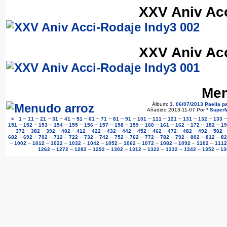
XXV Aniv Acc
XXV Aniv Acc
Men
Álbum:
3. 06/07/2013 Paella p
Añadido 2013-11-07 Por
* Super
–
–
–
–
–
–
–
–
–
–
–
–
–
–
–
<
1
11
21
31
41
51
61
71
81
91
101
111
121
131
132
133
–
–
–
–
–
–
–
–
–
–
–
–
–
–
151
152
153
154
155
156
157
158
159
160
161
162
172
182
19
–
–
–
–
–
–
–
–
–
–
–
–
–
–
372
382
392
402
412
422
432
442
452
462
472
482
492
502
–
–
–
–
–
–
–
–
–
–
–
–
–
–
682
692
702
712
722
732
742
752
762
772
782
792
802
812
82
–
–
–
–
–
–
–
–
–
–
–
–
1002
1012
1022
1032
1042
1052
1062
1072
1082
1092
1102
1112
–
–
–
–
–
–
–
–
–
–
1262
1272
1282
1292
1302
1312
1322
1332
1342
1352
13