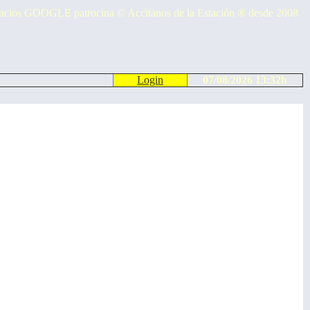
cios GOOGLE patrocina © Accitanos de la Estación ® desde 2008
Login
07/08/2026 13:32h