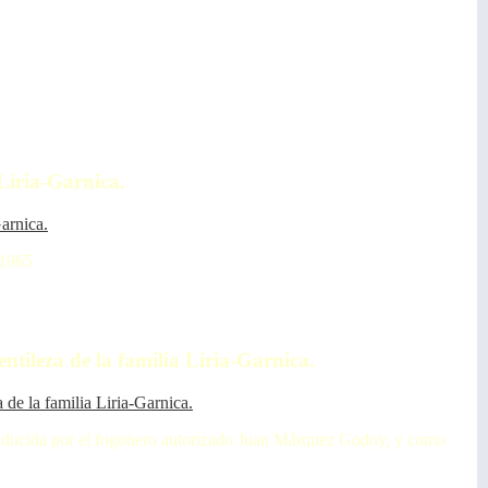
Liria-Garnica.
-1965
tileza de la familia Liria-Garnica.
onducida por el fogonero autorizado Juan Márquez Godoy, y como