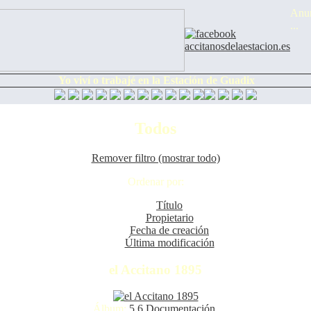
Anun
...
Yo viví o trabajé en la Estación de Guadix
Todos
Remover filtro (mostrar todo)
Ordenar por:
Título
Propietario
Fecha de creación
Última modificación
el Accitano 1895
Álbum:
5.6 Documentación
.