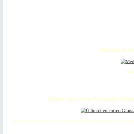
Medalla al Tr
Entr
Último tren correo Granada-Alicant
Tren correo Granada-Alicante, detenido en el apeadero de Hern