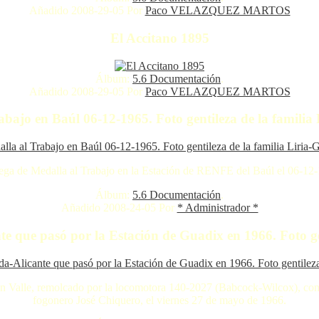
Añadido 2008-29-05 Por
Paco VELAZQUEZ MARTOS
El Accitano 1895
Álbum:
5.6 Documentación
.
Añadido 2008-29-05 Por
Paco VELAZQUEZ MARTOS
abajo en Baúl 06-12-1965. Foto gentileza de la familia 
ega de Medalla al Trabajo en la Estación de RENFE del Baúl el 06-12
Álbum:
5.6 Documentación
.
Añadido 2008-24-05 Por
* Administrador *
e que pasó por la Estación de Guadix en 1966. Foto gen
án Valle, remolcado por la locomotora 140-2027 (Babcock-Wilcox), c
fogonero José Chiquero, el viernes 27 de mayo de 1966.