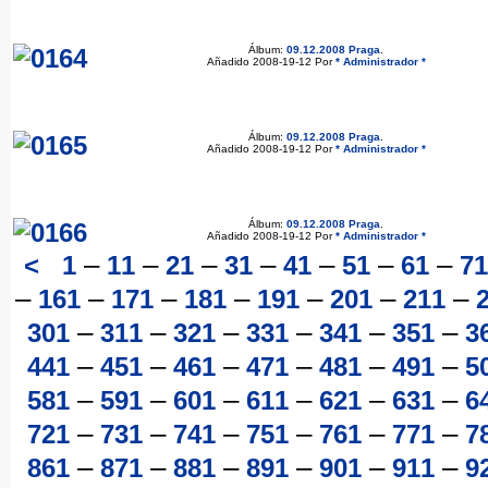
Álbum:
09.12.2008 Praga
.
Añadido 2008-19-12 Por
* Administrador *
Álbum:
09.12.2008 Praga
.
Añadido 2008-19-12 Por
* Administrador *
Álbum:
09.12.2008 Praga
.
Añadido 2008-19-12 Por
* Administrador *
–
–
–
–
–
–
–
<
1
11
21
31
41
51
61
71
–
–
–
–
–
–
–
161
171
181
191
201
211
–
–
–
–
–
–
301
311
321
331
341
351
3
–
–
–
–
–
–
441
451
461
471
481
491
5
–
–
–
–
–
–
581
591
601
611
621
631
6
–
–
–
–
–
–
721
731
741
751
761
771
7
–
–
–
–
–
–
861
871
881
891
901
911
9