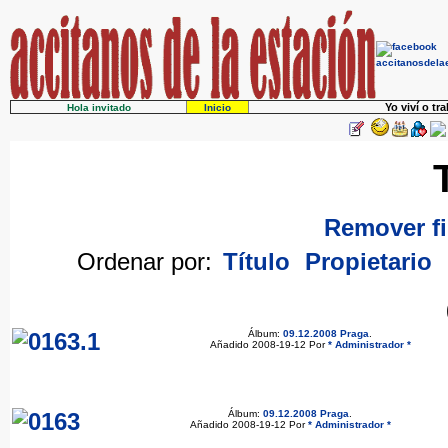
Yo viví o tr
Hola invitado
Inicio
Remover fi
Ordenar por:
Título
Propietario
Álbum:
09.12.2008 Praga
.
Añadido 2008-19-12 Por
* Administrador *
Álbum:
09.12.2008 Praga
.
Añadido 2008-19-12 Por
* Administrador *