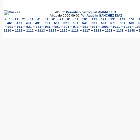
Álbum:
Periódico parroquial AMANECER
.
Añadido 2009-09-02 Por
AgustIn SANCHEZ DIAZ
–
–
–
–
–
–
–
–
–
–
–
–
–
–
–
–
<
1
11
21
31
41
51
61
71
81
91
101
111
121
131
141
151
–
–
–
–
–
–
–
–
–
–
–
–
–
–
–
461
471
481
491
501
511
521
531
541
551
561
571
581
591
–
–
–
–
–
–
–
–
–
–
–
–
–
–
901
911
921
931
941
951
961
971
981
991
1001
1011
1021
10
–
–
–
–
–
–
–
–
–
–
–
–
1110
1111
1112
1113
1114
1115
1116
1117
1118
1128
1138
1148