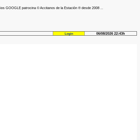
ios GOOGLE patrocina © Accitanos de la Estación ® desde 2008 ...
06/08/2026 22:43h
Login