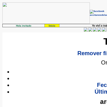
Yo viví o tr
Hola invitado
Inicio
Remover fi
Or
Fec
Últi
ar