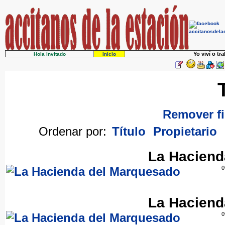
Yo viví o tr
Hola invitado
Inicio
Remover fi
Ordenar por:
Título
Propietario
La Haciend
0
La Haciend
0