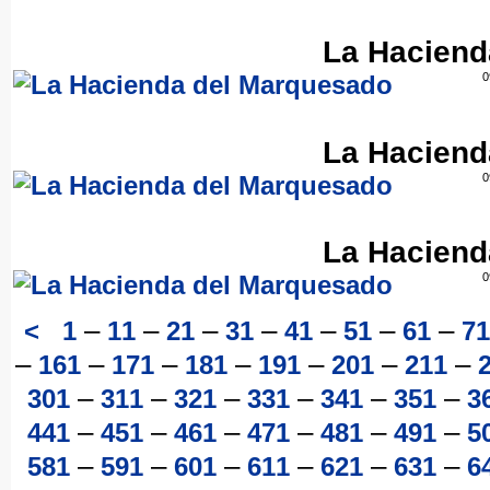
La Haciend
0
La Haciend
0
La Haciend
0
–
–
–
–
–
–
–
<
1
11
21
31
41
51
61
71
–
–
–
–
–
–
–
161
171
181
191
201
211
–
–
–
–
–
–
301
311
321
331
341
351
3
–
–
–
–
–
–
441
451
461
471
481
491
5
–
–
–
–
–
–
581
591
601
611
621
631
6