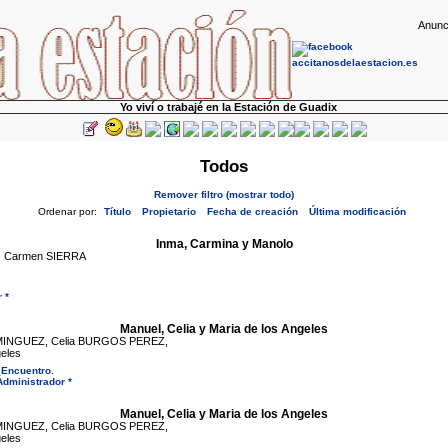
Anunc
Yo viví o trabajé en la Estación de Guadix
Todos
Remover filtro (mostrar todo)
Ordenar por:
Título
Propietario
Fecha de creación
Última modificación
Inma, Carmina y Manolo
, Carmen SIERRA
 *
Manuel, Celia y Maria de los Angeles
INGUEZ, Celia BURGOS PEREZ,
geles
_Encuentro
.
Administrador *
Manuel, Celia y Maria de los Angeles
INGUEZ, Celia BURGOS PEREZ,
geles