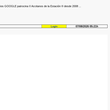
ios GOOGLE patrocina © Accitanos de la Estación ® desde 2008 ...
07/08/2026 05:21h
Login