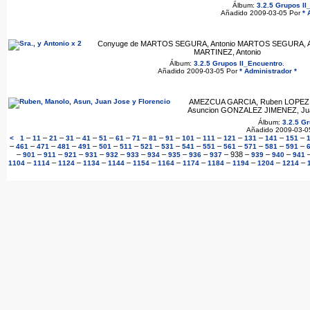
Álbum:
3.2.5 Grupos II
Añadido 2009-03-05 Por
* 
Conyuge de MARTOS SEGURA, Antonio MARTOS SEGURA, A
MARTINEZ, Antonio
Álbum:
3.2.5 Grupos II_Encuentro
.
Añadido 2009-03-05 Por
* Administrador *
AMEZCUA GARCIA, Ruben LOPEZ 
Asuncion GONZALEZ JIMENEZ, Ju
Álbum:
3.2.5 G
Añadido 2009-03-0
–
–
–
–
–
–
–
–
–
–
–
–
–
–
–
–
<
1
11
21
31
41
51
61
71
81
91
101
111
121
131
141
151
–
–
–
–
–
–
–
–
–
–
–
–
–
–
–
461
471
481
491
501
511
521
531
541
551
561
571
581
591
–
–
–
–
–
–
–
–
–
–
–
938
–
–
–
901
911
921
931
932
933
934
935
936
937
939
940
941
–
–
–
–
–
–
–
–
–
–
–
–
1104
1114
1124
1134
1144
1154
1164
1174
1184
1194
1204
1214