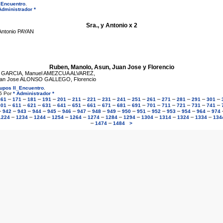
_Encuentro
.
Administrador *
Sra., y Antonio x 2
ntonio PAYAN
Ruben, Manolo, Asun, Juan Jose y Florencio
GARCIA, Manuel AMEZCUA ALVAREZ,
an Jose ALONSO GALLEGO, Florencio
rupos II_Encuentro
.
5 Por
* Administrador *
–
–
–
–
–
–
–
–
–
–
–
–
–
–
–
161
171
181
191
201
211
221
231
241
251
261
271
281
291
301
–
–
–
–
–
–
–
–
–
–
–
–
–
–
–
601
611
621
631
641
651
661
671
681
691
701
711
721
731
741
–
–
–
–
–
–
–
–
–
–
–
–
–
–
–
942
943
944
945
946
947
948
949
950
951
952
953
954
964
974
–
–
–
–
–
–
–
–
–
–
–
–
1224
1234
1244
1254
1264
1274
1284
1294
1304
1314
1324
1334
134
–
–
1474
1484
>