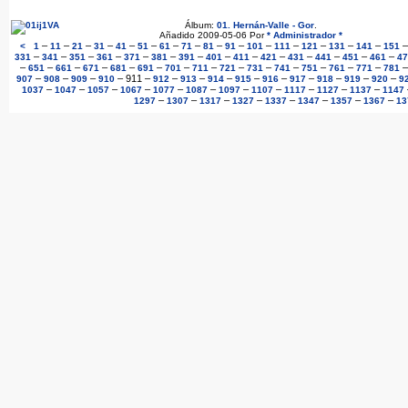
Álbum:
01. Hernán-Valle - Gor
.
Añadido 2009-05-06 Por
* Administrador *
–
–
–
–
–
–
–
–
–
–
–
–
–
–
–
<
1
11
21
31
41
51
61
71
81
91
101
111
121
131
141
151
–
–
–
–
–
–
–
–
–
–
–
–
–
–
331
341
351
361
371
381
391
401
411
421
431
441
451
461
47
–
–
–
–
–
–
–
–
–
–
–
–
–
–
651
661
671
681
691
701
711
721
731
741
751
761
771
781
–
–
–
–
911
–
–
–
–
–
–
–
–
–
–
907
908
909
910
912
913
914
915
916
917
918
919
920
9
–
–
–
–
–
–
–
–
–
–
–
1037
1047
1057
1067
1077
1087
1097
1107
1117
1127
1137
1147
–
–
–
–
–
–
–
–
1297
1307
1317
1327
1337
1347
1357
1367
13