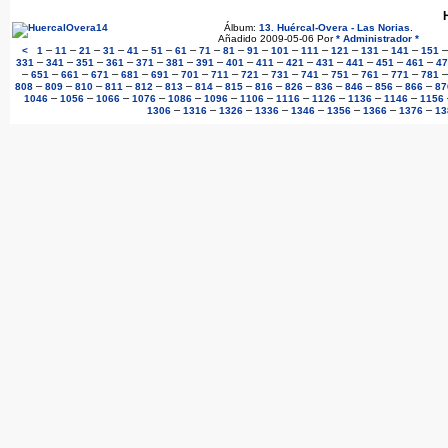
Álbum:
13. Huércal-Overa - Las Norias
.
Añadido 2009-05-06 Por
* Administrador *
–
–
–
–
–
–
–
–
–
–
–
–
–
–
–
<
1
11
21
31
41
51
61
71
81
91
101
111
121
131
141
151
–
–
–
–
–
–
–
–
–
–
–
–
–
–
331
341
351
361
371
381
391
401
411
421
431
441
451
461
47
–
–
–
–
–
–
–
–
–
–
–
–
–
–
651
661
671
681
691
701
711
721
731
741
751
761
771
781
–
–
–
–
–
–
–
–
–
–
–
–
–
–
808
809
810
811
812
813
814
815
816
826
836
846
856
866
87
–
–
–
–
–
–
–
–
–
–
–
1046
1056
1066
1076
1086
1096
1106
1116
1126
1136
1146
1156
–
–
–
–
–
–
–
–
1306
1316
1326
1336
1346
1356
1366
1376
13