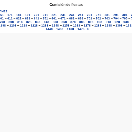
Comisión de fiestas
TINEZ
–
–
–
–
–
–
–
–
–
–
–
–
–
–
–
161
171
181
191
201
211
221
231
241
251
261
271
281
291
301
–
–
–
–
–
–
–
–
–
–
–
–
–
–
–
601
611
621
631
641
651
661
671
681
691
701
702
703
704
705
–
–
–
–
–
–
–
–
–
–
–
–
–
–
798
808
818
828
838
848
858
868
878
888
898
908
918
928
938
–
–
–
–
–
–
–
–
–
–
–
–
1198
1208
1218
1228
1238
1248
1258
1268
1278
1288
1298
1308
131
–
–
–
–
1448
1458
1468
1478
>