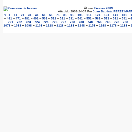
Álbum:
Fiestas 2009
.
Añadido 2009-24-07 Por
Juan Bautista PEREZ MAR
–
–
–
–
–
–
–
–
–
–
–
–
–
–
–
–
<
1
11
21
31
41
51
61
71
81
91
101
111
121
131
141
151
–
–
–
–
–
–
–
–
–
–
–
–
–
–
–
461
471
481
491
501
511
521
531
541
551
561
571
581
591
–
–
–
–
–
–
–
–
–
–
–
–
–
–
–
721
722
723
724
725
726
727
728
738
748
758
768
778
788
–
–
–
–
–
–
–
–
–
–
–
–
1078
1088
1098
1108
1118
1128
1138
1148
1158
1168
1178
1188