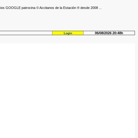
ios GOOGLE patrocina © Accitanos de la Estación ® desde 2008 ...
06/08/2026 20:48h
Login