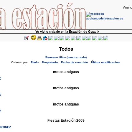
Anunc
Yo viví o trabajé en la Estación de Guadix
Todos
Remover filtro (mostrar todo)
Ordenar por:
Título
Propietario
Fecha de creación
Última modificación
motos antiguas
Z
motos antiguas
Z
motos antiguas
Z
Fiestas Estación 2009
ARTINEZ