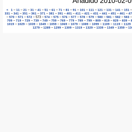
Añadido 2010-02-
–
–
–
–
–
–
–
–
–
–
–
–
–
–
–
<
1
11
21
31
41
51
61
71
81
91
101
111
121
131
141
151
–
–
–
–
–
–
–
–
–
–
–
–
–
–
331
341
351
361
371
381
391
401
411
421
431
441
451
461
47
–
–
–
–
573
–
–
–
–
–
–
–
–
–
–
570
571
572
574
575
576
577
578
579
580
581
582
583
–
–
–
–
–
–
–
–
–
–
–
–
–
–
709
719
729
739
749
759
769
779
789
799
809
819
829
839
–
–
–
–
–
–
–
–
–
–
–
1019
1029
1039
1049
1059
1069
1079
1089
1099
1109
1119
1129
–
–
–
–
–
–
–
–
–
1279
1289
1299
1309
1319
1329
1339
1349
1359
13