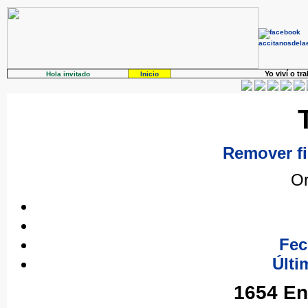
Yo viví o tr
Hola invitado
Inicio
Remover fi
Or
Fec
Últi
1654 En