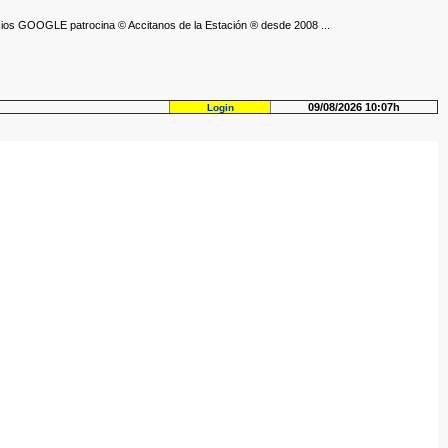
ios GOOGLE patrocina © Accitanos de la Estación ® desde 2008 ...
09/08/2026 10:07h
Login