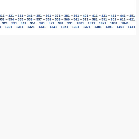
–
–
–
–
–
–
–
–
–
–
–
–
–
–
311
321
331
341
351
361
371
381
391
401
411
421
431
441
451
–
–
–
–
–
–
–
–
–
–
–
–
–
–
553
554
555
556
557
558
559
560
561
571
581
591
601
611
621
–
–
–
–
–
–
–
–
–
–
–
–
–
–
921
931
941
951
961
971
981
991
1001
1011
1021
1031
1041
–
–
–
–
–
–
–
–
–
–
–
–
1
1301
1311
1321
1331
1341
1351
1361
1371
1381
1391
1401
1411