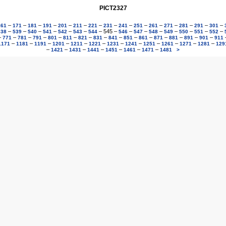
PICT2327
–
–
–
–
–
–
–
–
–
–
–
–
–
–
–
161
171
181
191
201
211
221
231
241
251
261
271
281
291
301
–
–
–
–
–
–
–
545
–
–
–
–
–
–
–
–
538
539
540
541
542
543
544
546
547
548
549
550
551
552
–
–
–
–
–
–
–
–
–
–
–
–
–
–
–
771
781
791
801
811
821
831
841
851
861
871
881
891
901
911
–
–
–
–
–
–
–
–
–
–
–
–
1171
1181
1191
1201
1211
1221
1231
1241
1251
1261
1271
1281
129
–
–
–
–
–
–
–
1421
1431
1441
1451
1461
1471
1481
>