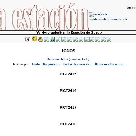
Anunc
Yo viví o trabajé en la Estación de Guadix
Todos
Remover filtro (mostrar todo)
Ordenar por:
Título
Propietario
Fecha de creación
Última modificación
PICT2415
PICT2416
PICT2417
PICT2418