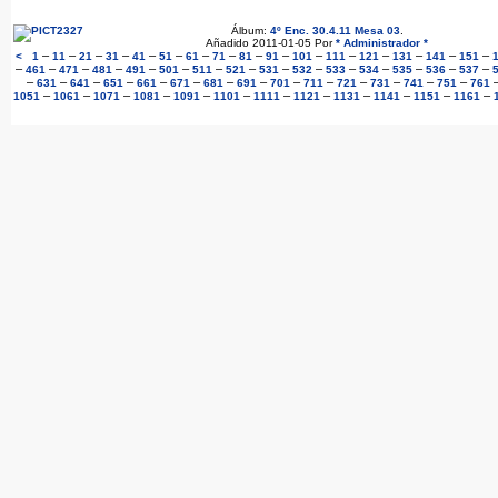
Álbum:
4º Enc. 30.4.11 Mesa 03
.
Añadido 2011-01-05 Por
* Administrador *
–
–
–
–
–
–
–
–
–
–
–
–
–
–
–
–
<
1
11
21
31
41
51
61
71
81
91
101
111
121
131
141
151
–
–
–
–
–
–
–
–
–
–
–
–
–
–
–
461
471
481
491
501
511
521
531
532
533
534
535
536
537
–
–
–
–
–
–
–
–
–
–
–
–
–
–
631
641
651
661
671
681
691
701
711
721
731
741
751
761
–
–
–
–
–
–
–
–
–
–
–
–
1051
1061
1071
1081
1091
1101
1111
1121
1131
1141
1151
1161