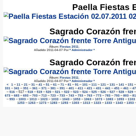
Paella Fiestas 
Sagrado Corazón fren
Álbum:
Fiestas 2011
.
Añadido 2011-04-07 Por
* Administrador *
Sagrado Corazón fren
Álbum:
Fiestas 2011
.
Añadido 2011-04-07 Por
* Administrador *
–
–
–
–
–
–
–
–
–
–
–
–
–
–
–
<
1
11
21
31
41
51
61
71
81
91
101
111
121
131
141
151
–
–
–
–
–
–
–
–
–
–
–
–
–
–
331
341
351
361
371
381
391
401
411
421
431
441
451
461
47
–
–
517
–
–
–
–
–
–
–
–
–
–
–
–
516
518
519
520
521
522
523
524
525
526
527
528
529
–
–
–
–
–
–
–
–
–
–
–
–
–
–
673
683
693
703
713
723
733
743
753
763
773
783
793
803
81
–
–
–
–
–
–
–
–
–
–
–
–
993
1003
1013
1023
1033
1043
1053
1063
1073
1083
1093
1103
–
–
–
–
–
–
–
–
–
–
1253
1263
1273
1283
1293
1303
1313
1323
1333
1343
1353