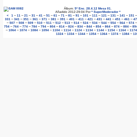
Álbum:
5º Enc. 28.4.12 Mesa 01
.
Añadido 2012-29-04 Por
* SuperModerador *
–
–
–
–
–
–
–
–
–
–
–
–
–
–
–
<
1
11
21
31
41
51
61
71
81
91
101
111
121
131
141
151
–
–
–
–
–
–
–
–
–
–
–
–
–
–
331
341
351
361
371
381
391
401
411
421
431
441
451
461
47
–
–
–
–
–
–
–
–
–
–
–
–
–
–
507
508
509
510
511
512
513
514
524
534
544
554
564
574
–
–
–
–
–
–
–
–
–
–
–
–
–
–
754
764
774
784
794
804
814
824
834
844
854
864
874
884
89
–
–
–
–
–
–
–
–
–
–
–
–
1064
1074
1084
1094
1104
1114
1124
1134
1144
1154
1164
1174
–
–
–
–
–
–
–
1324
1334
1344
1354
1364
1374
1384
13