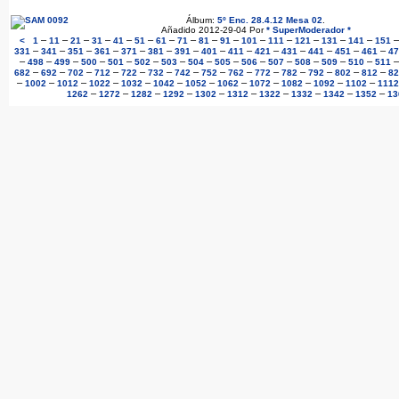
Álbum:
5º Enc. 28.4.12 Mesa 02
.
Añadido 2012-29-04 Por
* SuperModerador *
–
–
–
–
–
–
–
–
–
–
–
–
–
–
–
<
1
11
21
31
41
51
61
71
81
91
101
111
121
131
141
151
–
–
–
–
–
–
–
–
–
–
–
–
–
–
331
341
351
361
371
381
391
401
411
421
431
441
451
461
47
–
–
–
–
–
–
–
–
–
–
–
–
–
–
498
499
500
501
502
503
504
505
506
507
508
509
510
511
–
–
–
–
–
–
–
–
–
–
–
–
–
–
682
692
702
712
722
732
742
752
762
772
782
792
802
812
82
–
–
–
–
–
–
–
–
–
–
–
–
1002
1012
1022
1032
1042
1052
1062
1072
1082
1092
1102
1112
–
–
–
–
–
–
–
–
–
–
1262
1272
1282
1292
1302
1312
1322
1332
1342
1352
13