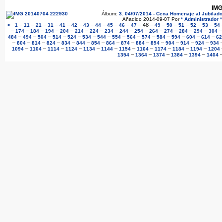
IMG
Álbum:
3. 04/07/2014 - Cena Homenaje al Jubilado
Añadido 2014-09-07 Por
* Administrador *
–
–
–
–
–
–
–
–
–
–
–
48
–
–
–
–
–
–
<
1
11
21
31
41
42
43
44
45
46
47
49
50
51
52
53
54
–
–
–
–
–
–
–
–
–
–
–
–
–
–
174
184
194
204
214
224
234
244
254
264
274
284
294
304
–
–
–
–
–
–
–
–
–
–
–
–
–
–
484
494
504
514
524
534
544
554
564
574
584
594
604
614
62
–
–
–
–
–
–
–
–
–
–
–
–
–
–
804
814
824
834
844
854
864
874
884
894
904
914
924
934
–
–
–
–
–
–
–
–
–
–
–
1094
1104
1114
1124
1134
1144
1154
1164
1174
1184
1194
1204
–
–
–
–
–
1354
1364
1374
1384
1394
1404