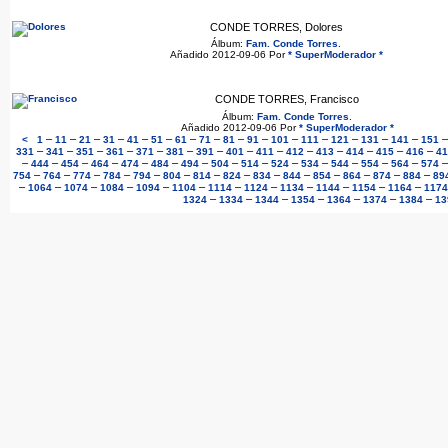
CONDE TORRES, Dolores
Álbum:
Fam. Conde Torres
.
Añadido 2012-09-06 Por
* SuperModerador *
CONDE TORRES, Francisco
Álbum:
Fam. Conde Torres
.
Añadido 2012-09-06 Por
* SuperModerador *
–
–
–
–
–
–
–
–
–
–
–
–
–
–
–
<
1
11
21
31
41
51
61
71
81
91
101
111
121
131
141
151
–
–
–
–
–
–
–
–
–
–
–
–
–
–
331
341
351
361
371
381
391
401
411
412
413
414
415
416
41
–
–
–
–
–
–
–
–
–
–
–
–
–
–
444
454
464
474
484
494
504
514
524
534
544
554
564
574
–
–
–
–
–
–
–
–
–
–
–
–
–
–
754
764
774
784
794
804
814
824
834
844
854
864
874
884
89
–
–
–
–
–
–
–
–
–
–
–
–
1064
1074
1084
1094
1104
1114
1124
1134
1144
1154
1164
1174
–
–
–
–
–
–
–
1324
1334
1344
1354
1364
1374
1384
13