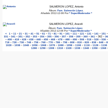
SALMERON LOPEZ, Antonio
Álbum:
Fam. Salmerón López
.
Añadido 2012-12-06 Por
* SuperModerador *
SALMERON LOPEZ, Araceli
Álbum:
Fam. Salmerón López
.
Añadido 2012-12-06 Por
* SuperModerador *
–
–
–
–
–
–
–
–
–
–
–
–
–
–
–
<
1
11
21
31
41
51
61
71
81
91
101
111
121
131
141
151
–
–
–
–
–
–
–
–
–
–
–
–
–
362
–
331
341
351
352
353
354
355
356
357
358
359
360
361
36
–
–
–
–
–
–
–
–
–
–
–
–
–
–
408
418
428
438
448
458
468
478
488
498
508
518
528
538
–
–
–
–
–
–
–
–
–
–
–
–
–
–
718
728
738
748
758
768
778
788
798
808
818
828
838
848
8
–
–
–
–
–
–
–
–
–
–
–
1028
1038
1048
1058
1068
1078
1088
1098
1108
1118
1128
1138
–
–
–
–
–
–
–
–
1288
1298
1308
1318
1328
1338
1348
1358
1368