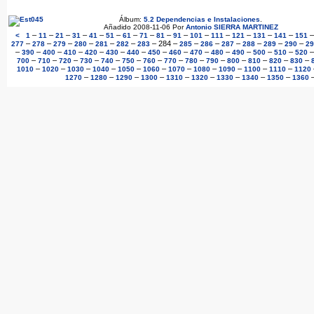
Álbum:
5.2 Dependencias e Instalaciones
.
Añadido 2008-11-06 Por
Antonio SIERRA MARTINEZ
–
–
–
–
–
–
–
–
–
–
–
–
–
–
–
<
1
11
21
31
41
51
61
71
81
91
101
111
121
131
141
151
–
–
–
–
–
–
–
284
–
–
–
–
–
–
–
277
278
279
280
281
282
283
285
286
287
288
289
290
29
–
–
–
–
–
–
–
–
–
–
–
–
–
–
390
400
410
420
430
440
450
460
470
480
490
500
510
520
–
–
–
–
–
–
–
–
–
–
–
–
–
–
700
710
720
730
740
750
760
770
780
790
800
810
820
830
–
–
–
–
–
–
–
–
–
–
–
1010
1020
1030
1040
1050
1060
1070
1080
1090
1100
1110
1120
–
–
–
–
–
–
–
–
–
1270
1280
1290
1300
1310
1320
1330
1340
1350
1360