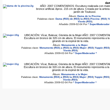
dam
AÑO: 2007 COMENTARIOS: Escultura realizada con materia
bronce artificial. Aprox. 215 cm de altura. Creada por la artis
jardín de Toulouse.
Álbum:
Dama de la Piscina
.
Palabras clave:
Dama
RSS
de
RSS
la
RSS
Piscina:
RSS
Y
[
]
[
]
[
]
[
]
Viento
RSS
[
]
Añadido 2009-02-04 Por
* SuperModerador 
UBICACIÓN: Vícar, Bulevar, Glorieta de la Mujer AÑO: 2007 COMENT
Escultura en bronce de 320 cm de altura. El monumento representa a la
girando en la espiral de la vida.
Álbum:
Monumento a la Mujer
.
Palabras clave:
Monumento
RSS
a
RSS
la
RSS
Mujer:
RSS
Yuppie
RSS
[
]
[
]
[
]
[
]
[
]
Viento
RSS
[
]
Añadido 2009-02-04 Por
* SuperModerador *
UBICACIÓN: Vícar, Bulevar, Glorieta de la Mujer AÑO: 2007 COMENTA
Escultura en bronce de 320 cm de altura. El monumento representa a la
girando en la espiral de la vida.
Álbum:
Monumento a la Mujer
.
Palabras clave:
Monumento
RSS
a
RSS
la
RSS
Mujer:
RSS
Yuppie
RSS
[
]
[
]
[
]
[
]
[
]
Viento
RSS
[
]
Añadido 2009-02-04 Por
* SuperModerador *