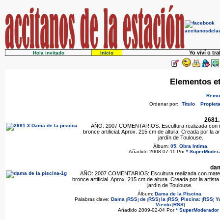
Yo viví o tr
Hola invitado
Inicio
Elementos et
Remov
Ordenar por:
Título
Propieta
2681.
AÑO: 2007 COMENTARIOS: Escultura realizada con mat
bronce artificial. Aprox. 215 cm de altura. Creada por la 
jardín de Toulouse.
Álbum:
05. Obra Intima
.
Añadido 2008-07-11 Por
* SuperModera
dam
AÑO: 2007 COMENTARIOS: Escultura realizada con materia
bronce artificial. Aprox. 215 cm de altura. Creada por la artis
jardín de Toulouse.
Álbum:
Dama de la Piscina
.
Palabras clave:
Dama
RSS
de
RSS
la
RSS
Piscina:
RSS
Y
[
]
[
]
[
]
[
]
Viento
RSS
[
]
Añadido 2009-02-04 Por
* SuperModerador 