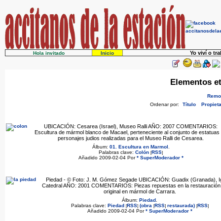
Yo viví o tr
Hola invitado
Inicio
Elementos et
Remov
Ordenar por:
Título
Propieta
UBICACIÓN: Cesarea (Israel), Museo Ralli AÑO: 2007 COMENTARIOS:
Escultura de mármol blanco de Macael, perteneciente al conjunto de estatuas
personajes judios realizadas para el Museo Ralli de Cesarea.
Álbum:
01. Escultura en Marmol
.
Palabras clave:
Colón
RSS
[
]
Añadido 2009-02-04 Por
* SuperModerador *
Piedad - © Foto: J. M. Gómez Segade UBICACIÓN: Guadix (Granada), Ig
Catedral AÑO: 2001 COMENTARIOS: Piezas repuestas en la restauración
original en mármol de Carrara.
Álbum:
Piedad
.
Palabras clave:
Piedad
RSS
(obra
RSS
restaurada)
RSS
[
]
[
]
[
]
Añadido 2009-02-04 Por
* SuperModerador *