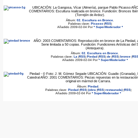
UBICACIÓN: La Gangosa, Vícar (Almería), parque Pablo Picasso AÑO
COMENTARIOS: Escultura realizada en bronce. Fundición: Bronces Ibér
(Torrejón de Ardoz).
Álbum:
02. Escultura en Bronce
.
Palabras clave:
Picasso
RSS
[
]
Añadido 2009-02-04 Por
* SuperModerador *
AÑO: 2003 COMENTARIOS: Reproducción en bronce de La Piedad, a 
Serie limitada a 50 copias. Fundición: Fundiciones Artísticas del 
(Antequera).
Álbum:
02. Escultura en Bronce
.
Palabras clave:
La
RSS
Piedad
RSS
de
RSS
bronce
RS
[
]
[
]
[
]
[
Añadido 2009-02-04 Por
* SuperModerador *
Piedad - © Foto: J. M. Gómez Segade UBICACIÓN: Guadix (Granada), I
Catedral AÑO: 2001 COMENTARIOS: Piezas repuestas en la restauración
original en mármol de Carrara.
Álbum:
Piedad
.
Palabras clave:
Piedad
RSS
(obra
RSS
restaurada)
RSS
[
]
[
]
[
]
Añadido 2009-02-04 Por
* SuperModerador *