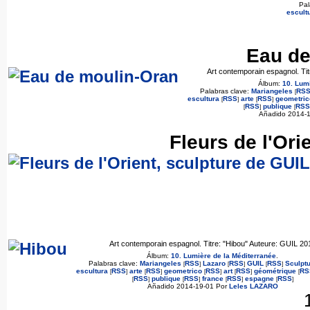
Pal
escult
Eau de
Art contemporain espagnol. Ti
Álbum:
10. Lum
Palabras clave:
Mariangeles
RS
[
escultura
RSS
arte
RSS
geometric
[
]
[
]
RSS
publique
RSS
[
]
[
Añadido 2014-
Fleurs de l'Ori
Art contemporain espagnol. Titre: "Hibou" Auteure: GUIL 20
Álbum:
10. Lumière de la Méditerranée
.
Palabras clave:
Mariangeles
RSS
Lazaro
RSS
GUIL
RSS
Sculpt
[
]
[
]
[
]
escultura
RSS
arte
RSS
geometrico
RSS
art
RSS
géométrique
RS
[
]
[
]
[
]
[
]
[
RSS
publique
RSS
france
RSS
espagne
RSS
[
]
[
]
[
]
[
]
Añadido 2014-19-01 Por
Leles LAZARO