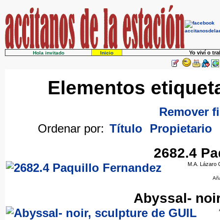
Yo viví o tr
Hola invitado
Inicio
Elementos etiquet
Remover fi
Ordenar por:
Título
Propietario
2682.4 Pa
M.A. Lázaro G
Añ
Abyssal- noi