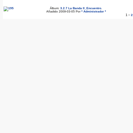
Álbum:
3.2.7 La Banda II_Encuentro
.
Añadido 2009-03-05 Por
* Administrador *
1
–
2