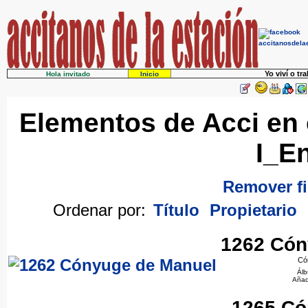
Yo viví o tr
Hola invitado
Inicio
Elementos de Acci en e
I_E
Remover fi
Ordenar por:
Título
Propietario
1262 Cón
Có
Ál
Añad
1265 Có