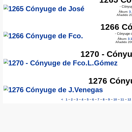
- Cónyu
Álbum:
3.
Añadido 2
1266 Có
- Cónyuge d
Álbum:
3.
Añadido 20
1270 - Cóny
1276 Cóny
–
–
–
–
–
–
–
–
–
–
–
<
1
2
3
4
5
6
7
8
9
10
11
12