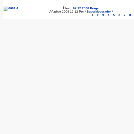
Álbum:
07.12.2008 Praga
.
Añadido 2008-16-12 Por
* SuperModerador *
1
–
–
–
–
–
–
–
2
3
4
5
6
7
8