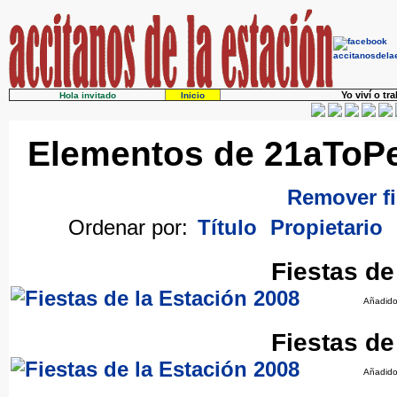
Yo viví o tr
Hola invitado
Inicio
Elementos de 21aToPe 
Remover fi
Ordenar por:
Título
Propietario
Fiestas de
Añadido
Fiestas de
Añadido